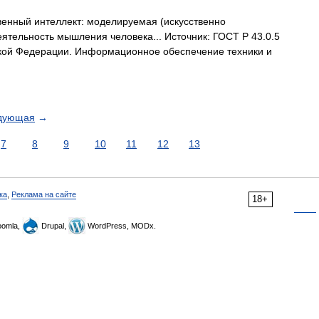
енный интеллект: моделируемая (искусственно
ятельность мышления человека... Источник: ГОСТ Р 43.0.5
кой Федерации. Информационное обеспечение техники и
дующая
→
7
8
9
10
11
12
13
ка
,
Реклама на сайте
18+
omla,
Drupal,
WordPress, MODx.