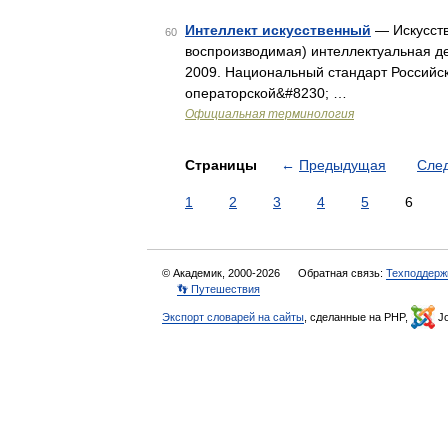
Интеллект искусственный
— Искусств
60
воспроизводимая) интеллектуальная де
2009. Национальный стандарт Российс
операторской&#8230; …
Официальная терминология
Страницы
←
Предыдущая
Сле
1
2
3
4
5
6
© Академик, 2000-2026
Обратная связь:
Техподдерж
👣 Путешествия
Экспорт словарей на сайты
, сделанные на PHP,
Jo