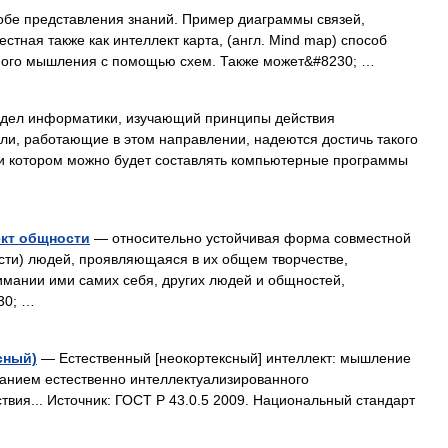
обе представления знаний. Пример диаграммы связей,
тная также как интеллект карта, (англ. Mind map) способ
ного мышления с помощью схем. Также может&#8230; …
дел информатики, изучающий принципы действия
ли, работающие в этом направлении, надеются достичь такого
и котором можно будет составлять компьютерные программы
ект общности
— относительно устойчивая форма совместной
сти) людей, проявляющаяся в их общем творчестве,
имании ими самих себя, других людей и общностей,
30; …
сный)
— Естественный [неокортексный] интеллект: мышление
ванием естественно интеллектуализированного
ия... Источник: ГОСТ Р 43.0.5 2009. Национальный стандарт