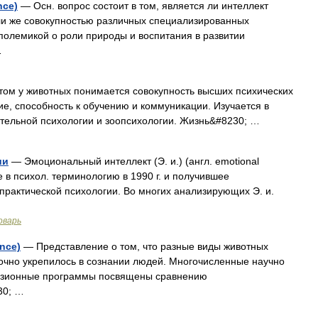
nce)
— Осн. вопрос состоит в том, является ли интеллект
ли же совокупностью различных специализированных
 полемикой о роли природы и воспитания в развитии
…
ом у животных понимается совокупность высших психических
е, способность к обучению и коммуникации. Изучается в
нительной психологии и зоопсихологии. Жизнь&#8230; …
ии
— Эмоциональный интеллект (Э. и.) (англ. emotional
шее в психол. терминологию в 1990 г. и получившее
рактической психологии. Во многих анализирующих Э. и.
оварь
nce)
— Представление о том, что разные виды животных
очно укрепилось в сознании людей. Многочисленные научно
визионные программы посвящены сравнению
30; …