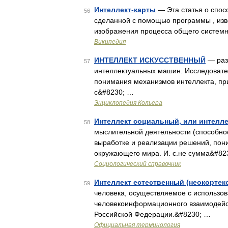
Интеллект-карты
— Эта статья о спос
56
сделанной с помощью программы , извес
изображения процесса общего систем
Википедия
ИНТЕЛЛЕКТ ИСКУССТВЕННЫЙ
— раз
57
интеллектуальных машин. Исследовате
понимания механизмов интеллекта, пр
с&#8230; …
Энциклопедия Кольера
Интеллект социальный, или интелл
58
мыслительной деятельности (способно
выработке и реализации решений, пон
окружающего мира. И. с.не сумма&#82
Социологический справочник
Интеллект естественный (неокортек
59
человека, осуществляемое с использо
человекоинформационного взаимодейств
Российской Федерации.&#8230; …
Официальная терминология