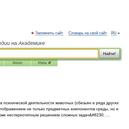
Запомнить сайт
Словарь на свой сайт
RU
едии на Академике
Найти!
Книги
Игры ⚽
психической деятельности животных (обезьян и ряда других
тображением не только предметных компонентов среды, но и
 также нестереотипным решением сложных задач&#8230; …