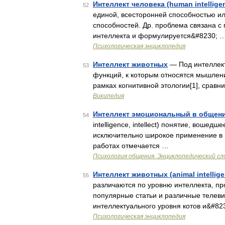
Интеллект человека (human intellige
52
единой, всесторонней способностью и
способностей. Др. проблема связана с
интеллекта и формулируется&#8230; 
Психологическая энциклопедия
Интеллект животных
— Под интеллект
53
функций, к которым относятся мышлени
рамках когнитивной этологии[1], cрав
Википедия
Интеллект эмоциональный в общен
54
intelligence, intellect) понятие, вошед
исключительно широкое применение в п
работах отмечается …
Психология общения. Энциклопедический сл
Интеллект животных (animal intellige
55
различаются по уровню интеллекта, пр
популярные статьи и различные теле
интеллектуального уровня котов и&#82
Психологическая энциклопедия